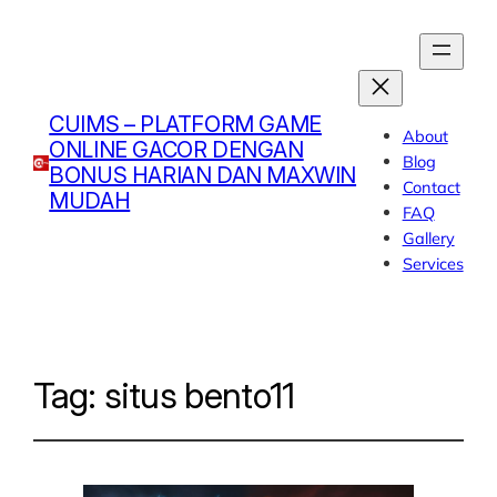
CUIMS – PLATFORM GAME
About
ONLINE GACOR DENGAN
Blog
BONUS HARIAN DAN MAXWIN
Contact
MUDAH
FAQ
Gallery
Services
Tag:
situs bento11