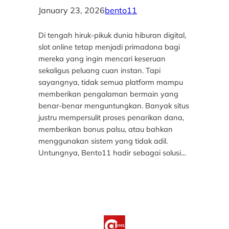
January 23, 2026
bento11
Di tengah hiruk-pikuk dunia hiburan digital,
slot online tetap menjadi primadona bagi
mereka yang ingin mencari keseruan
sekaligus peluang cuan instan. Tapi
sayangnya, tidak semua platform mampu
memberikan pengalaman bermain yang
benar-benar menguntungkan. Banyak situs
justru mempersulit proses penarikan dana,
memberikan bonus palsu, atau bahkan
menggunakan sistem yang tidak adil.
Untungnya, Bento11 hadir sebagai solusi…