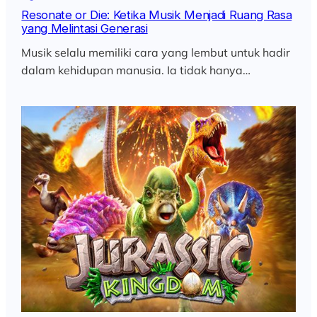
Resonate or Die: Ketika Musik Menjadi Ruang Rasa
yang Melintasi Generasi
Musik selalu memiliki cara yang lembut untuk hadir
dalam kehidupan manusia. Ia tidak hanya…