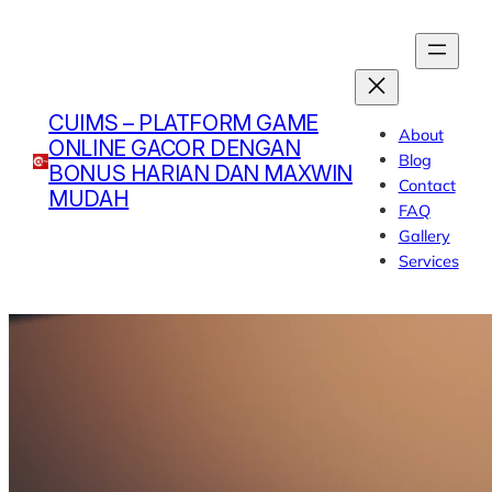
Skip
to
content
CUIMS – PLATFORM GAME
About
ONLINE GACOR DENGAN
Blog
BONUS HARIAN DAN MAXWIN
Contact
MUDAH
FAQ
Gallery
Services