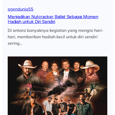
agendunia55
Menjadikan Nutcracker Ballet Sebagai Momen
Hadiah untuk Diri Sendiri
Di antara banyaknya kegiatan yang mengisi hari-
hari, memberikan hadiah kecil untuk diri sendiri
sering…