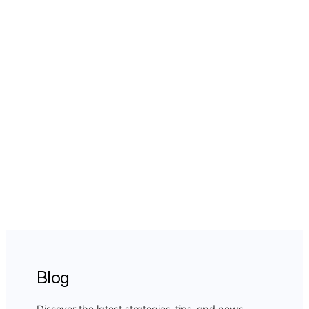
Blog
Discover the latest strategies, tips, and news