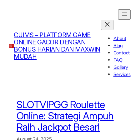
Skip
to
content
CUIMS – PLATFORM GAME
About
ONLINE GACOR DENGAN
Blog
BONUS HARIAN DAN MAXWIN
Contact
MUDAH
FAQ
Gallery
Services
SLOTVIPGG Roulette
Online: Strategi Ampuh
Raih Jackpot Besar!
August 24, 2025