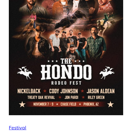
Festival