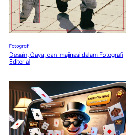
Fotografi
Desain, Gaya, dan Imajinasi dalam Fotografi
Editorial