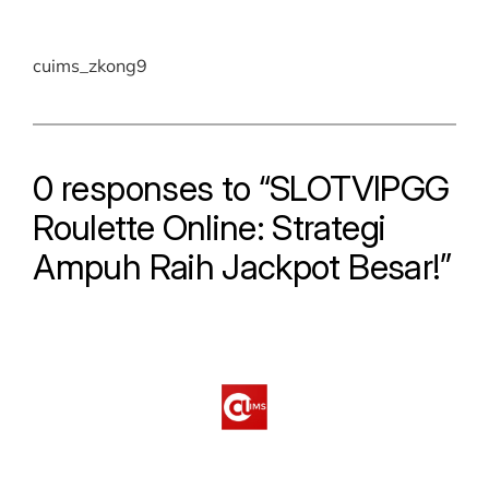
cuims_zkong9
0 responses to “SLOTVIPGG
Roulette Online: Strategi
Ampuh Raih Jackpot Besar!”