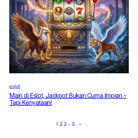
eslot
Main di Eslot, Jackpot Bukan Cuma Impian –
Tapi Kenyataan!
1
2
3
…
5
→