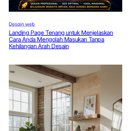
Desain web
Landing Page Tenang untuk Menjelaskan
Cara Anda Mengolah Masukan Tanpa
Kehilangan Arah Desain