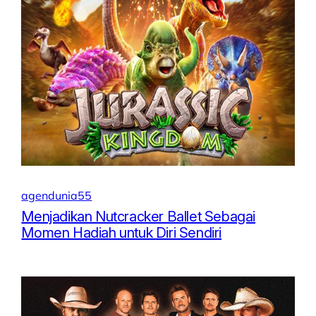
agendunia55
Menjadikan Nutcracker Ballet Sebagai
Momen Hadiah untuk Diri Sendiri