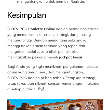
menguntungkan untuk bermain Roulette.
Kesimpulan
SLOTVIPGG Roulette Online
adalah permainan casino
yang memadukan keseruan, strategi, dan peluang
menang tinggi. Dengan memahami pola angka,
menggunakan sistem taruhan yang tepat, dan
mengelola modal secara bijak, pemain bisa
meningkatkan peluang meraih
jackpot besar
.
Bagi Anda yang ingin menikmati pengalaman roulette
online yang aman, seru, dan menguntungkan,
SLOTVIPGG adalah pilihan terbaik. Terapkan strategi,
tetap fokus, dan nikmati sensasi kemenangan maksimal
di setiap putaran! 🎡💰