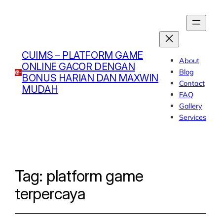
CUIMS – PLATFORM GAME
About
ONLINE GACOR DENGAN
Blog
BONUS HARIAN DAN MAXWIN
Contact
MUDAH
FAQ
Gallery
Services
Tag:
platform game
terpercaya