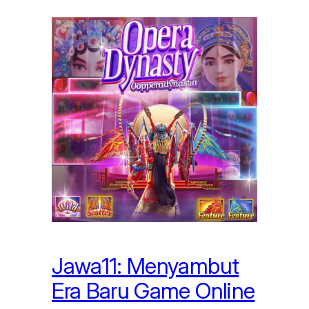
Jawa11: Menyambut
Era Baru Game Online