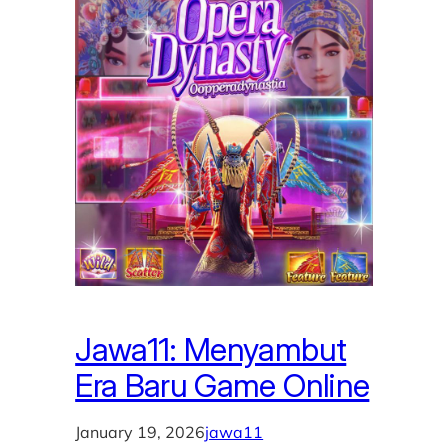
Jawa11: Menyambut
Era Baru Game Online
January 19, 2026
jawa11