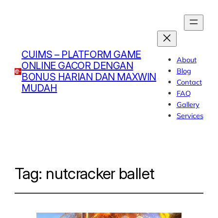
CUIMS – PLATFORM GAME
About
ONLINE GACOR DENGAN
Blog
BONUS HARIAN DAN MAXWIN
Contact
MUDAH
FAQ
Gallery
Services
Tag:
nutcracker ballet