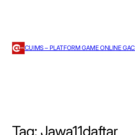
CUIMS – PLATFORM GAME ONLINE GA
Tag:
Jawa11daftar