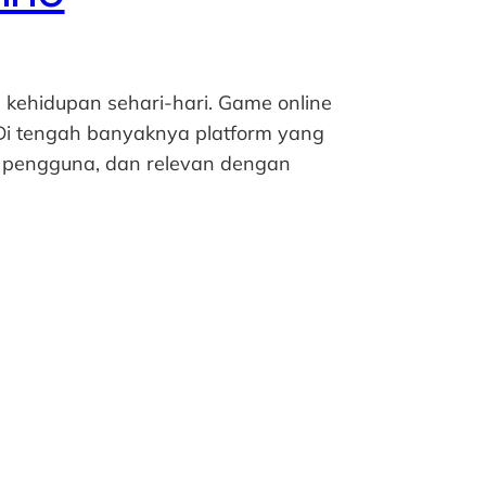
 kehidupan sehari-hari. Game online
. Di tengah banyaknya platform yang
 pengguna, dan relevan dengan