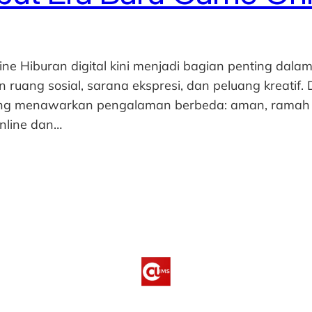
 Hiburan digital kini menjadi bagian penting dalam
 ruang sosial, sarana ekspresi, dan peluang kreatif
ang menawarkan pengalaman berbeda: aman, ramah
nline dan…