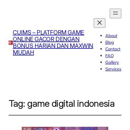
CUIMS – PLATFORM GAME
About
ONLINE GACOR DENGAN
Blog
BONUS HARIAN DAN MAXWIN
Contact
MUDAH
FAQ
Gallery
Services
Tag:
game digital indonesia